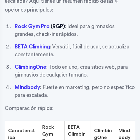
escalada? Aquí tienes un resumen rápido de las 4
opciones principales:
Rock Gym Pro
(RGP)
: Ideal para gimnasios
grandes, check-ins rápidos.
BETA Climbing
: Versátil, fácil de usar, se actualiza
constantemente.
ClimbingOne
: Todo en uno, crea sitios web, para
gimnasios de cualquier tamaño.
Mindbody
: Fuerte en marketing, pero no específico
para escalada.
Comparación rápida:
Rock
BETA
Característ
Climbin
Mind
Gym
Climbin
ica
gOne
body