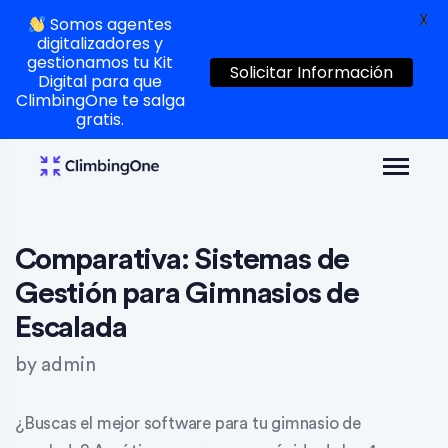
X
Somos agentes
digitalizadores y
gestionamos tu Kit
Solicitar Información
Digital para que
ClimbingOne te salga
gratis.
Comparativa: Sistemas de
Gestión para Gimnasios de
Escalada
by
admin
¿Buscas el mejor software para tu gimnasio de