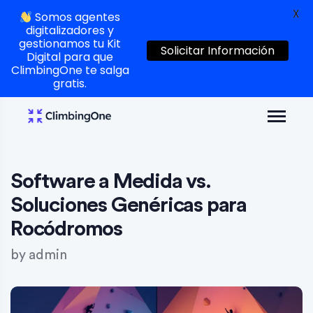
X
Somos agentes
digitalizadores y
gestionamos tu Kit
Solicitar Información
Digital para que
ClimbingOne te salga
gratis.
Software a Medida vs.
Soluciones Genéricas para
Rocódromos
by
admin